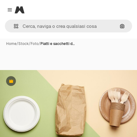
Magnific
Close menu
Cerca 
Home
/
Stock
/
Foto
/
Piatti e sacchetti d…
Premium