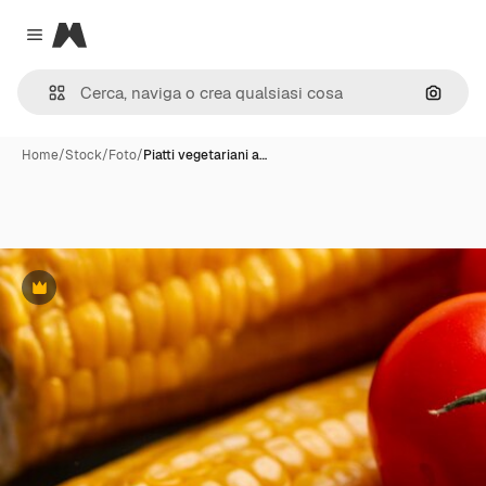
Magnific
Close menu
Cerca 
Home
/
Stock
/
Foto
/
Piatti vegetariani a…
Premium