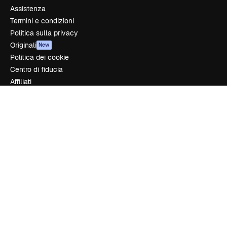
Assistenza
Termini e condizioni
Politica sulla privacy
Originali
New
Politica dei cookie
Centro di fiducia
Affiliati
Aziende
Azienda
Prezzi
Chi siamo
Recensioni
Lavora con noi
Cerca tendenze
Blog
Eventi
Slidesgo