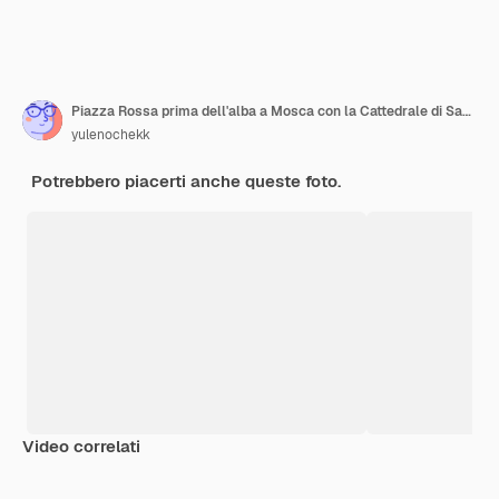
Piazza Rossa prima dell'alba a Mosca con la Cattedrale di San Basilio e la Torre Spasskaya
yulenochekk
Potrebbero piacerti anche queste foto.
Video correlati
Premium
Premium
Premium
Premium