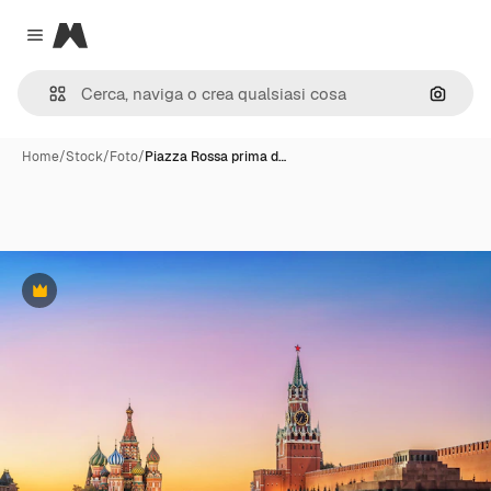
Magnific
Close menu
Cerca 
Home
/
Stock
/
Foto
/
Piazza Rossa prima d…
Premium