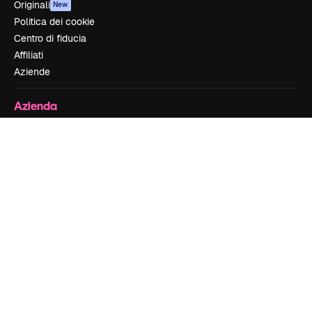
Originali
New
Politica dei cookie
Centro di fiducia
Affiliati
Aziende
Azienda
Prezzi
Chi siamo
Recensioni
Lavora con noi
Cerca tendenze
Blog
Eventi
Slidesgo
Vendi i tuoi contenuti
Sala stampa
Cerchi magnific.ai