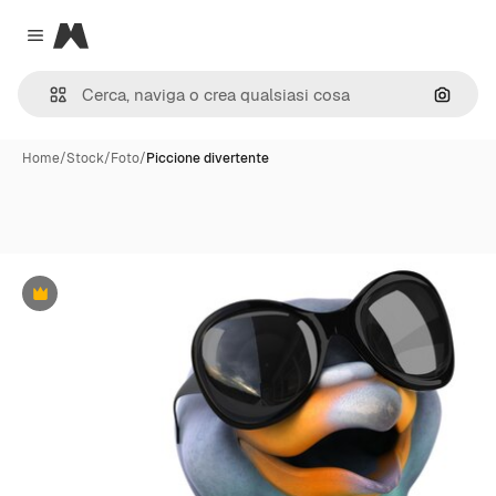
Magnific
Close menu
Cerca 
Home
/
Stock
/
Foto
/
Piccione divertente
Premium