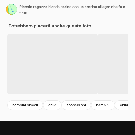
Piccola ragazza bionda carina con un sorriso allegro che fa capolino da dietro due metà della pera che tiene in mano Immagine ravvicinata isolata su bianco
tirlik
Potrebbero piacerti anche queste foto.
bambini piccoli
child
espressioni
bambini
children