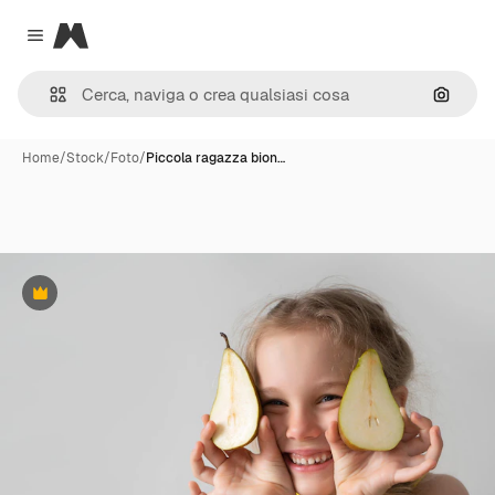
Magnific
Close menu
Cerca 
Home
/
Stock
/
Foto
/
Piccola ragazza bion…
Premium