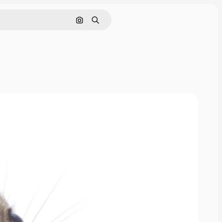
Cerca per immagine
Ricerca