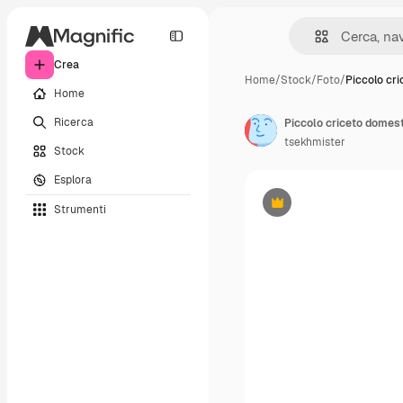
Crea
Home
/
Stock
/
Foto
/
Piccolo cr
Home
Ricerca
Piccolo criceto domest
tsekhmister
Stock
Esplora
Strumenti
Premium