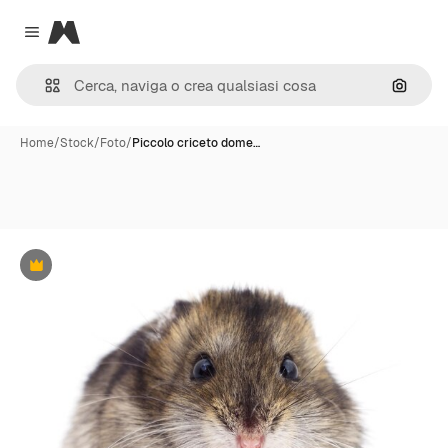
Magnific
Close menu
Cerca 
Home
/
Stock
/
Foto
/
Piccolo criceto dome…
Premium