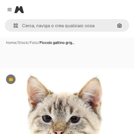
Magnific
Close menu
Cerca 
Home
/
Stock
/
Foto
/
Piccolo gattino grig…
Premium