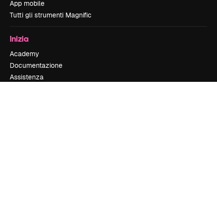
App mobile
Tutti gli strumenti Magnific
Inizia
Academy
Documentazione
Assistenza
Termini e condizioni
Politica sulla privacy
Originali
New
Politica dei cookie
Centro di fiducia
Affiliati
Aziende
Azienda
Prezzi
Chi siamo