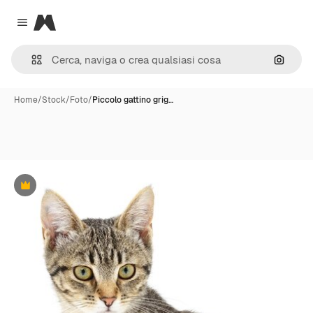
Magnific
Close menu
Cerca 
Home
/
Stock
/
Foto
/
Piccolo gattino grig…
Premium