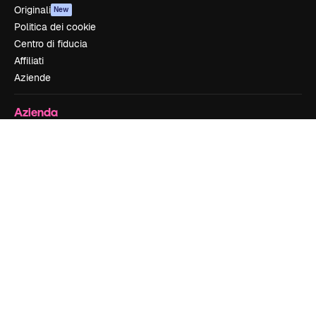
Originali
New
Politica dei cookie
Centro di fiducia
Affiliati
Aziende
Azienda
Prezzi
Chi siamo
Recensioni
Lavora con noi
Cerca tendenze
Blog
Eventi
Slidesgo
Vendi i tuoi contenuti
Sala stampa
Cerchi magnific.ai