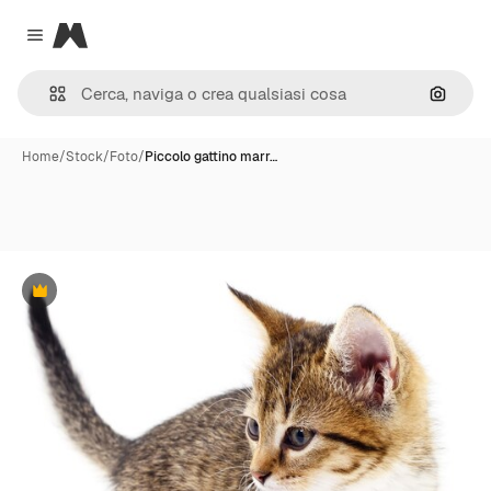
Magnific
Close menu
Cerca 
Home
/
Stock
/
Foto
/
Piccolo gattino marr…
Premium