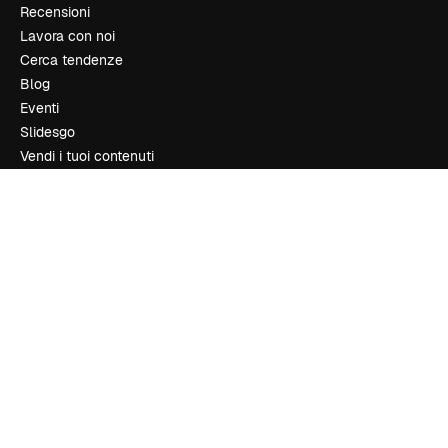
Recensioni
Lavora con noi
Cerca tendenze
Blog
Eventi
Slidesgo
Vendi i tuoi contenuti
Sala stampa
Cerchi magnific.ai
Contattaci
Assistenza clienti
Instagram
YouTube
LinkedIn
TikTok
Discord
X