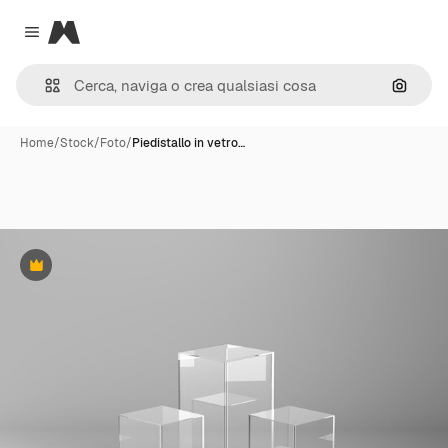
Magnific
Close menu
Cerca 
Home
/
Stock
/
Foto
/
Piedistallo in vetro…
Premium