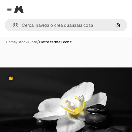
Magnific
Close menu
Cerca 
Home
/
Stock
/
Foto
/
Pietre termali con f…
Premium