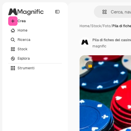
Crea
Home
/
Stock
/
Foto
/
Pila di fich
Home
Ricerca
Pila di fiches del casin
magnific
Stock
Esplora
Strumenti
Premium