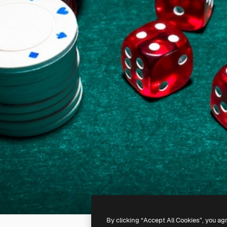
By clicking “Accept All Cookies”, you ag