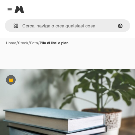
Magnific
Close menu
Cerca 
Home
/
Stock
/
Foto
/
Pila di libri e pian…
Premium