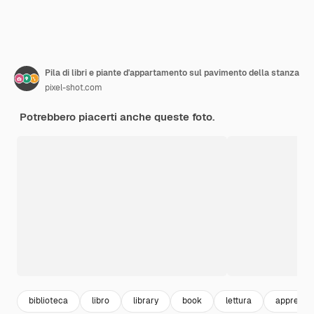
Pila di libri e piante d'appartamento sul pavimento della stanza
pixel-shot.com
Potrebbero piacerti anche queste foto.
biblioteca
libro
library
book
lettura
apprendi