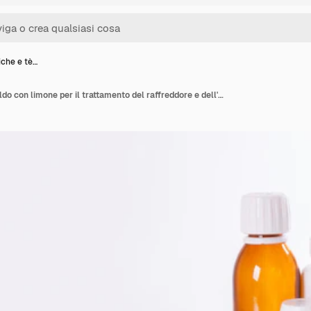
iche e tè…
Pillole mediche e tè caldo con limone per il trattamento del raffreddore e dell'influenza che cola