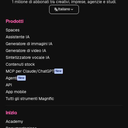
1 milione di abbonati tra creativi, imprese, agenzie e studi.
Italiano
Prodotti
Spaces
Assistente IA
Generatore di immagini IA
Generatore di video IA
Sintetizzatore vocale IA
Contenuti stock
MCP per Claude/ChatGPT
New
Agenti
New
API
App mobile
Tutti gli strumenti Magnific
Inizia
Academy