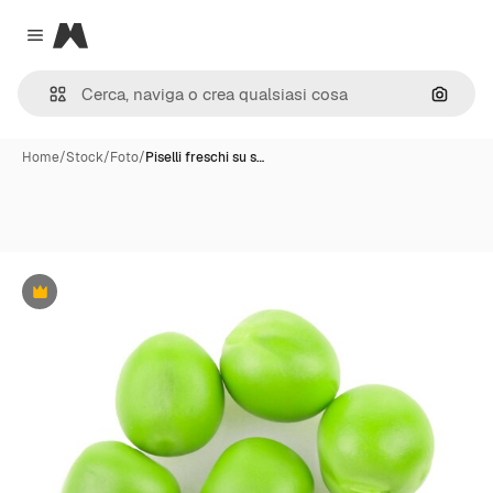
Magnific
Close menu
Cerca 
Home
/
Stock
/
Foto
/
Piselli freschi su s…
Premium