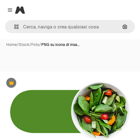
Magnific
Close menu
Cerca 
Home
/
Stock
/
Foto
/
PNG su icona di insa…
Premium