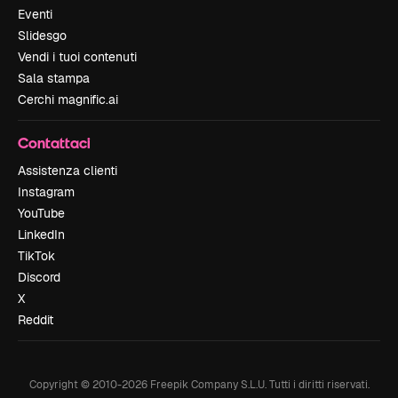
Eventi
Slidesgo
Vendi i tuoi contenuti
Sala stampa
Cerchi magnific.ai
Contattaci
Assistenza clienti
Instagram
YouTube
LinkedIn
TikTok
Discord
X
Reddit
Copyright © 2010-
2026
Freepik Company S.L.U.
Tutti i diritti riservati
.