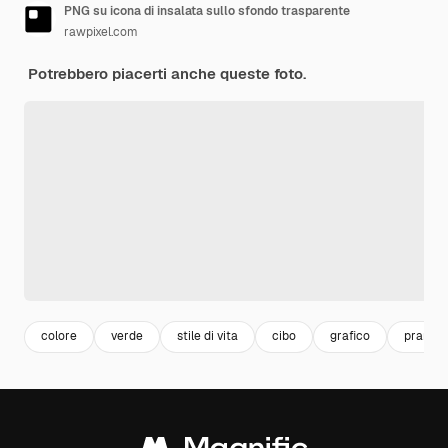
PNG su icona di insalata sullo sfondo trasparente
rawpixel.com
Potrebbero piacerti anche queste foto.
colore
verde
stile di vita
cibo
grafico
pranzo