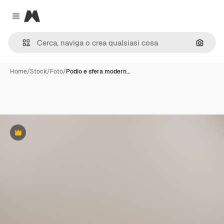
Magnific
Close menu
Cerca 
Home
/
Stock
/
Foto
/
Podio e sfera modern…
Premium