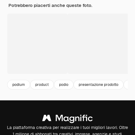
Potrebbero piacerti anche queste foto.
podium
product
podio
presentazione prodotto
bac
La piattaforma creativa per realizzare i tuoi migliori lavori. Oltre
1 milione di abbonati tra creativi, imprese, agenzie e studi.