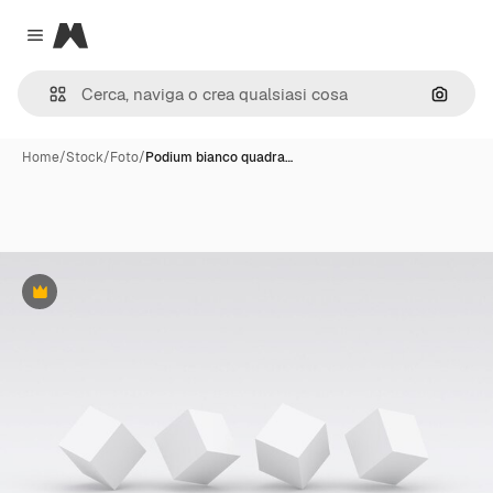
Magnific
Close menu
Cerca 
Home
/
Stock
/
Foto
/
Podium bianco quadra…
Premium