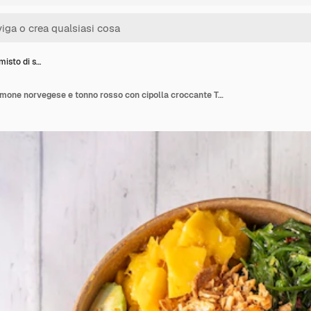
misto di s…
Poke Bowl misto di salmone norvegese e tonno rosso con cipolla croccante Tobiko Masago Roe Mango maturo a cubetti Avocado messicano Riso bianco Alghe Wakame e fagioli edamame in un contenitore per consegne