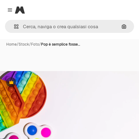
Magnific
Close menu
Cerca 
Home
/
Stock
/
Foto
/
Pop è semplice fosse…
Premium