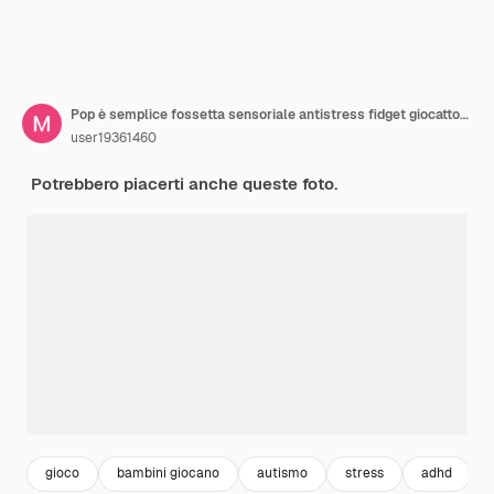
Pop è semplice fossetta sensoriale antistress fidget giocattoli isolato sfondo bianco
user19361460
Potrebbero piacerti anche queste foto.
gioco
bambini giocano
autismo
stress
adhd