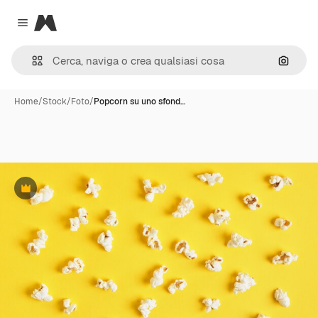
Magnific
Close menu
Cerca 
Home
/
Stock
/
Foto
/
Popcorn su uno sfond…
Premium