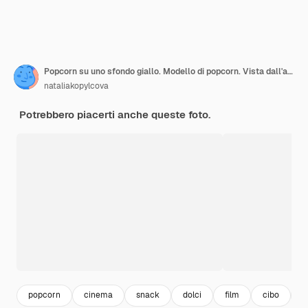
Popcorn su uno sfondo giallo. Modello di popcorn. Vista dall'alto, copia dello spazio
nataliakopylcova
Potrebbero piacerti anche queste foto.
popcorn
cinema
snack
dolci
film
cibo
s