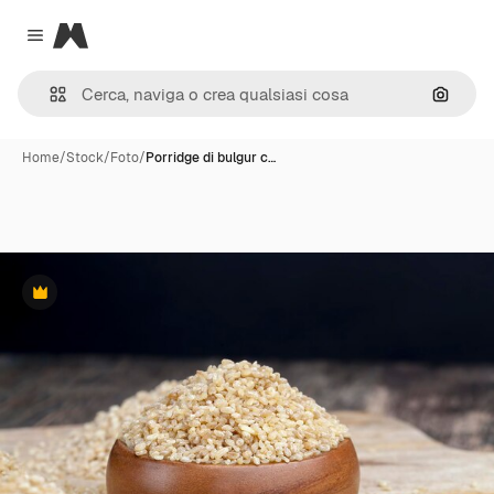
Magnific
Close menu
Cerca 
Home
/
Stock
/
Foto
/
Porridge di bulgur c…
Premium