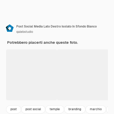
Post Social Media Lato Destro Isolato In Sfondo Bianco
qalebstudio
Potrebbero piacerti anche queste foto.
post
post social
temple
branding
marchio
bu