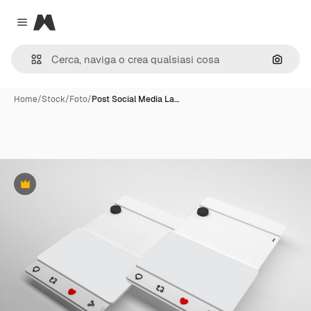
Magnific
Close menu
Cerca 
Home
/
Stock
/
Foto
/
Post Social Media La…
Premium