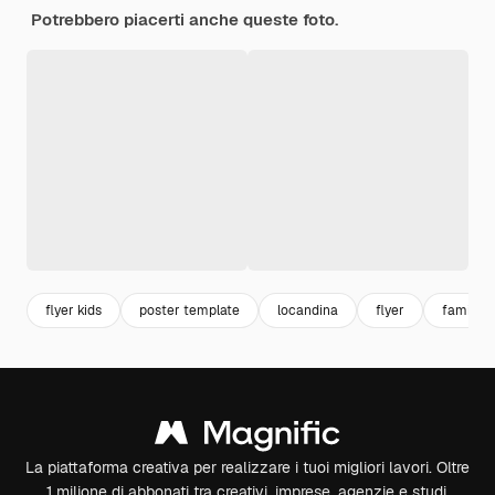
Potrebbero piacerti anche queste foto.
flyer kids
poster template
locandina
flyer
famiglia
La piattaforma creativa per realizzare i tuoi migliori lavori. Oltre
1 milione di abbonati tra creativi, imprese, agenzie e studi.