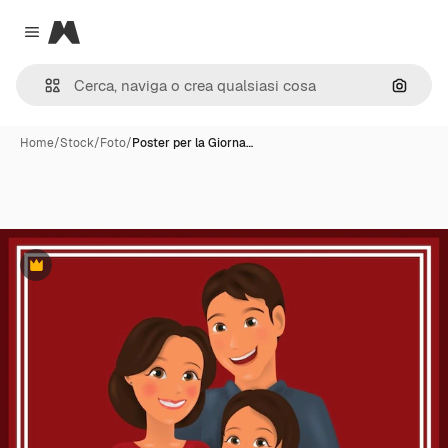
Magnific
Close menu
Cerca 
Home
/
Stock
/
Foto
/
Poster per la Giorna…
Premium