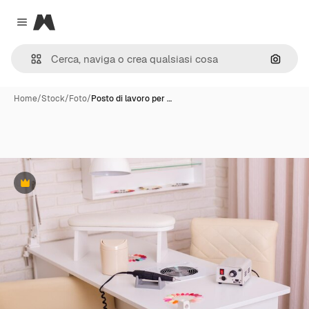
Magnific
Close menu
Cerca 
Home
/
Stock
/
Foto
/
Posto di lavoro per …
Premium