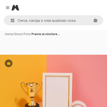
Magnific
Close menu
Cerca 
Home
/
Stock
/
Foto
/
Premio al vincitore …
Premium