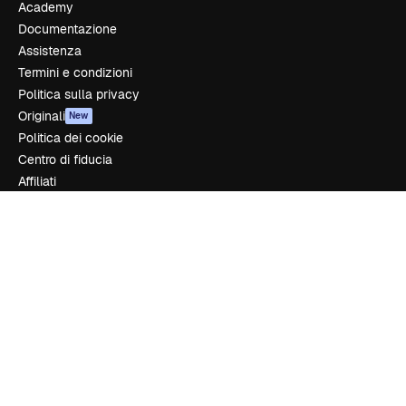
Academy
Documentazione
Assistenza
Termini e condizioni
Politica sulla privacy
Originali
New
Politica dei cookie
Centro di fiducia
Affiliati
Aziende
Azienda
Prezzi
Chi siamo
Recensioni
Lavora con noi
Cerca tendenze
Blog