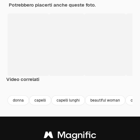
Potrebbero piacerti anche queste foto.
Video correlati
Premium
Premium
Premium
Premium
donna
capelli
capelli lunghi
beautiful woman
capel