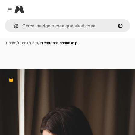
Magnific
Close menu
Cerca 
Home
/
Stock
/
Foto
/
Premurosa donna in p…
Premium