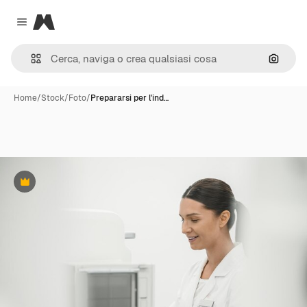
Magnific
Close menu
Cerca 
Home
/
Stock
/
Foto
/
Prepararsi per l'ind…
Premium