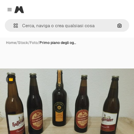
Magnific
Close menu
Cerca 
Home
/
Stock
/
Foto
/
Primo piano degli og…
Premium