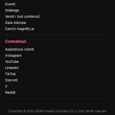
Eventi
Slidesgo
Vendi i tuoi contenuti
Sala stampa
Cerchi magnific.ai
Contattaci
Assistenza clienti
Instagram
YouTube
LinkedIn
TikTok
Discord
X
Reddit
Copyright © 2010-
2026
Freepik Company S.L.U.
Tutti i diritti riservati
.