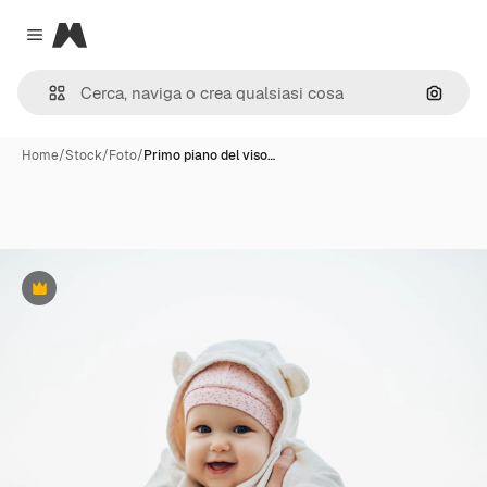
Magnific
Close menu
Cerca 
Home
/
Stock
/
Foto
/
Primo piano del viso…
Premium