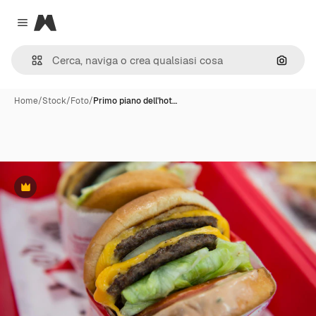
Magnific
Close menu
Cerca 
Home
/
Stock
/
Foto
/
Primo piano dell'hot…
Premium