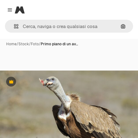
Magnific
Close menu
Cerca 
Home
/
Stock
/
Foto
/
Primo piano di un av…
Premium