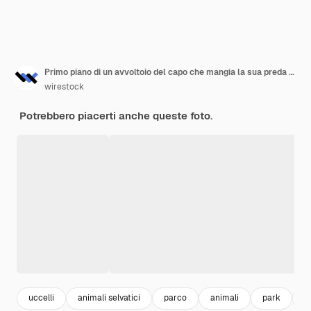
Primo piano di un avvoltoio del capo che mangia la sua preda a terra sotto la luce del sole di giorno
wirestock
Potrebbero piacerti anche queste foto.
uccelli
animali selvatici
parco
animali
park
p