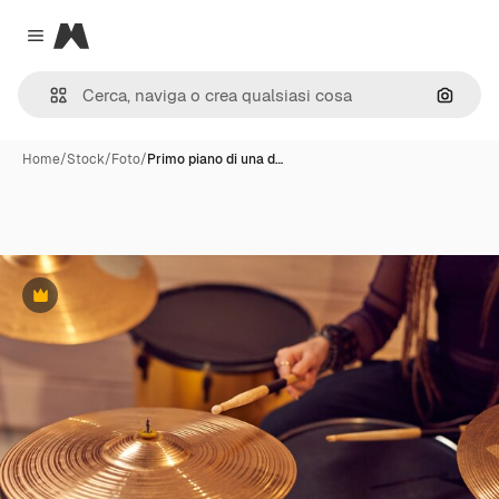
Magnific
Close menu
Cerca 
Home
/
Stock
/
Foto
/
Primo piano di una d…
Premium