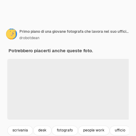
Primo piano di una giovane fotografa che lavora nel suo ufficio mentre è seduta alla scrivania, lavorando con un tablet per disegnare
drobotdean
Potrebbero piacerti anche queste foto.
scrivania
desk
fotografo
people work
ufficio