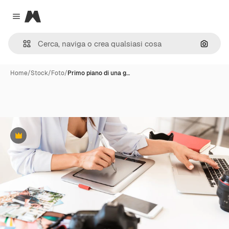
Magnific
Close menu
Cerca 
Home
/
Stock
/
Foto
/
Primo piano di una g…
Premium