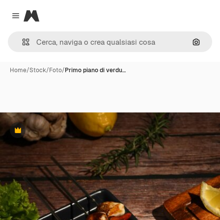
Magnific
Close menu
Cerca 
Home
/
Stock
/
Foto
/
Primo piano di verdu…
Premium