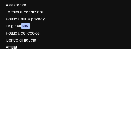
Assistenza
Termini e condizioni
Politica sulla privacy
Originali
New
Politica dei cookie
Centro di fiducia
Affiliati
Aziende
Azienda
Prezzi
Chi siamo
Recensioni
Lavora con noi
Cerca tendenze
Blog
Eventi
Slidesgo