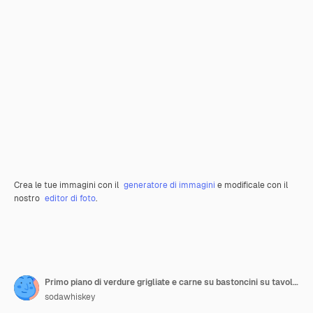
Crea le tue immagini con il
generatore di immagini
e modificale con il
nostro
editor di foto
.
Primo piano di verdure grigliate e carne su bastoncini su tavola di legno rustico Concetto di festa di cibo barbecue
sodawhiskey