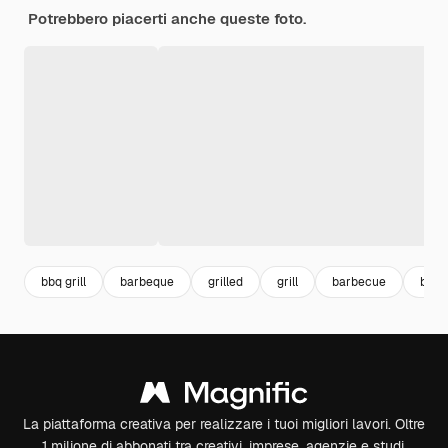
Potrebbero piacerti anche queste foto.
bbq grill
barbeque
grilled
grill
barbecue
bbq
La piattaforma creativa per realizzare i tuoi migliori lavori. Oltre
1 milione di abbonati tra creativi, imprese, agenzie e studi.