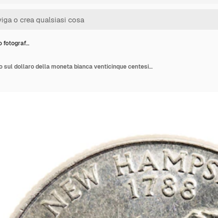
o fotograf…
Primo piano fotografato sul dollaro della moneta bianca venticinque centesimi di quarto americano