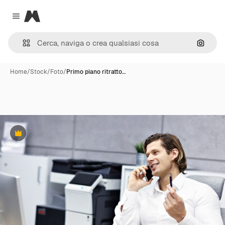
Magnific
Close menu
Cerca 
Home
/
Stock
/
Foto
/
Primo piano ritratto…
Premium