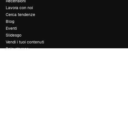
Recensioni
Lavora con noi
Cerca tendenze
Blog
Eventi
Slidesgo
Vendi i tuoi contenuti
Sala stampa
Cerchi magnific.ai
Contattaci
Assistenza clienti
Instagram
YouTube
LinkedIn
TikTok
Discord
X
Reddit