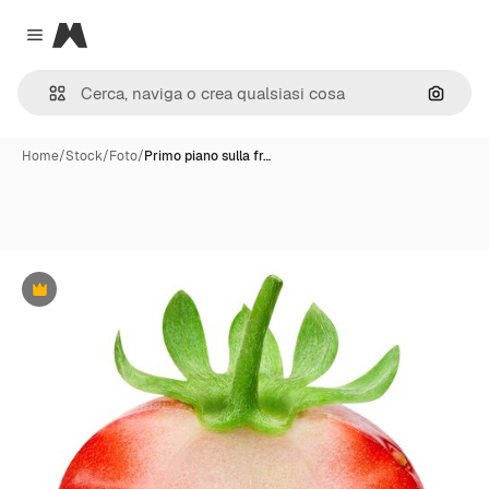
Magnific
Close menu
Cerca 
Home
/
Stock
/
Foto
/
Primo piano sulla fr…
Premium