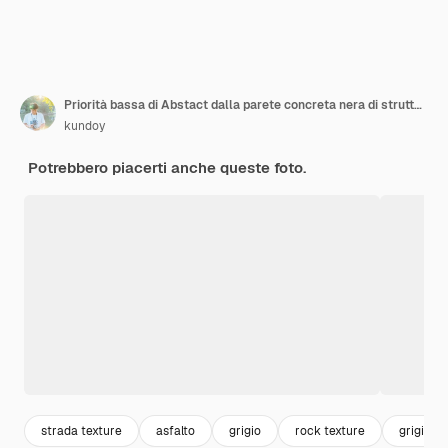
Priorità bassa di Abstact dalla parete concreta nera di struttura. Sfondo scuro.
kundoy
Potrebbero piacerti anche queste foto.
strada texture
asfalto
grigio
rock texture
grigio s