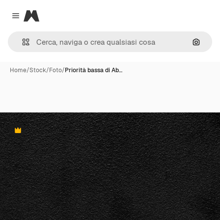
Magnific
Close menu
Cerca 
Home
/
Stock
/
Foto
/
Priorità bassa di Ab…
Premium