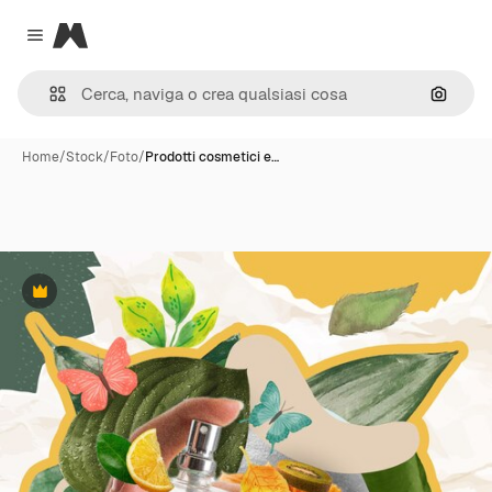
Magnific
Close menu
Cerca 
Home
/
Stock
/
Foto
/
Prodotti cosmetici e…
Premium