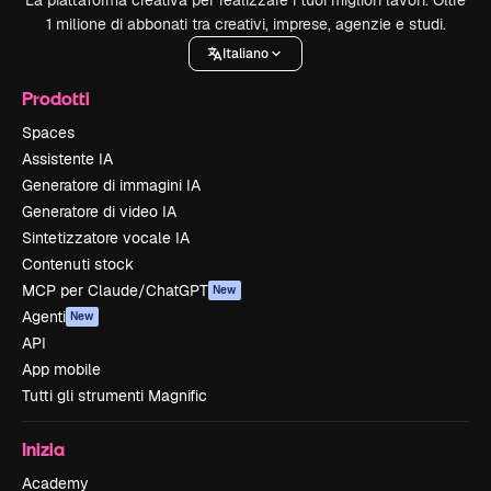
La piattaforma creativa per realizzare i tuoi migliori lavori. Oltre
1 milione di abbonati tra creativi, imprese, agenzie e studi.
Italiano
Prodotti
Spaces
Assistente IA
Generatore di immagini IA
Generatore di video IA
Sintetizzatore vocale IA
Contenuti stock
MCP per Claude/ChatGPT
New
Agenti
New
API
App mobile
Tutti gli strumenti Magnific
Inizia
Academy