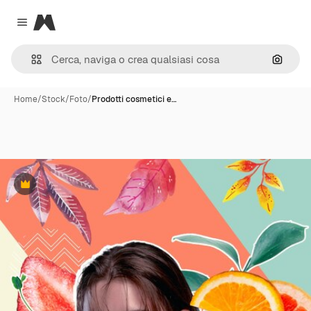
Magnific
Close menu
Cerca 
Home
/
Stock
/
Foto
/
Prodotti cosmetici e…
Premium