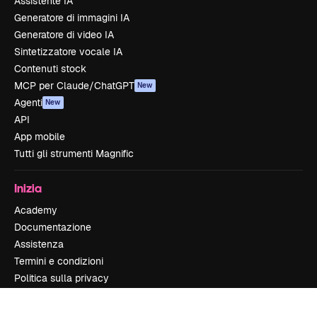
Assistente IA
Generatore di immagini IA
Generatore di video IA
Sintetizzatore vocale IA
Contenuti stock
MCP per Claude/ChatGPT
New
Agenti
New
API
App mobile
Tutti gli strumenti Magnific
Inizia
Academy
Documentazione
Assistenza
Termini e condizioni
Politica sulla privacy
Originali
New
Politica dei cookie