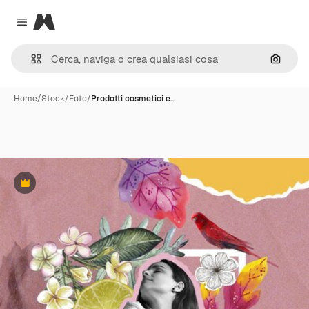
Magnific
Close menu
Cerca 
Home
/
Stock
/
Foto
/
Prodotti cosmetici e…
Premium