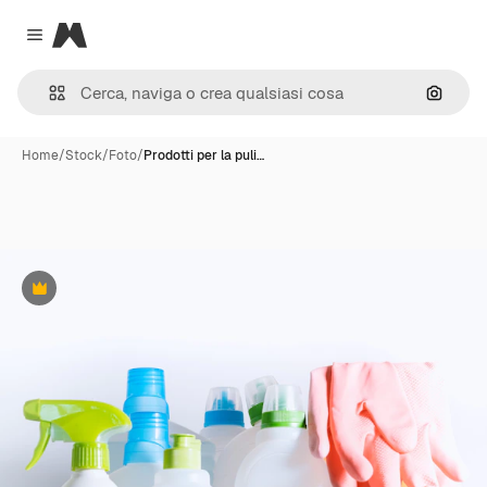
Magnific
Close menu
Cerca 
Home
/
Stock
/
Foto
/
Prodotti per la puli…
Premium