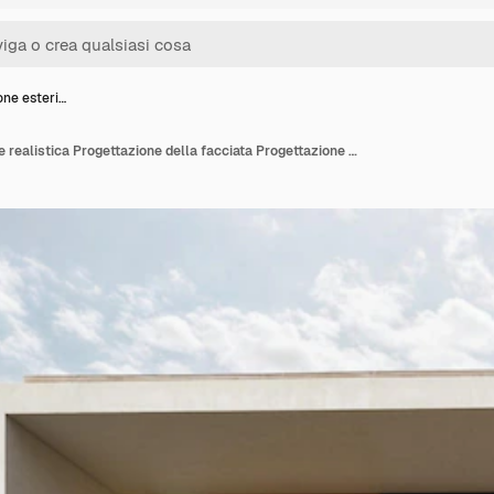
one esteri…
Progettazione esteriore realistica Progettazione della facciata Progettazione del paesaggio Patio cortile posteriore