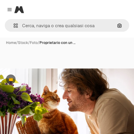
Magnific
Close menu
Cerca 
Home
/
Stock
/
Foto
/
Proprietario con un …
Premium