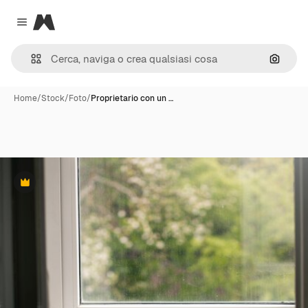
Magnific
Close menu
Cerca 
Home
/
Stock
/
Foto
/
Proprietario con un …
Premium