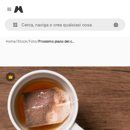
Magnific
Close menu
Cerca 
Home
/
Stock
/
Foto
/
Prossimo piano del c…
Premium