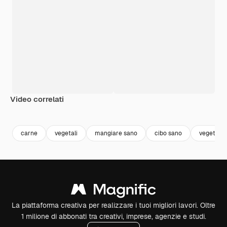
Video correlati
Premium
Premium
Premium
Premium
carne
vegetali
mangiare sano
cibo sano
vegetabl
La piattaforma creativa per realizzare i tuoi migliori lavori. Oltre
1 milione di abbonati tra creativi, imprese, agenzie e studi.