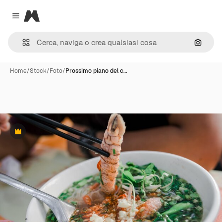
Magnific
Close menu
Cerca 
Home
/
Stock
/
Foto
/
Prossimo piano del c…
Premium