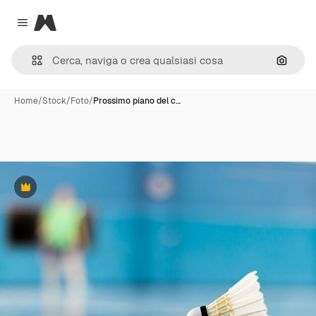
Magnific
Close menu
Cerca 
Home
/
Stock
/
Foto
/
Prossimo piano del c…
Premium